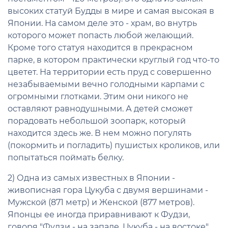
высоких статуй Будды в мире и самая высокая в
Японии. На самом деле это - храм, во внутрь
которого может попасть любой желающий.
Кроме того статуя находится в прекрасном
парке, в котором практически круглый год что-то
цветет. На территории есть пруд с совершенно
незабываемыми вечно голодными карпами с
огромными глотками. Этим они никого не
оставляют равнодушными. А детей сможет
порадовать небольшой зоопарк, который
находится здесь же. В нем можно погулять
(покормить и погладить) пушистых кроликов, или
попытаться поймать белку.
2) Одна из самых известных в Японии -
живописная гора Цукуба с двумя вершинами -
Мужской (871 метр) и Женской (877 метров).
Японцы ее иногда приравнивают к Фудзи,
говоря "Фудзи - на западе, Цукуба - на востоке".