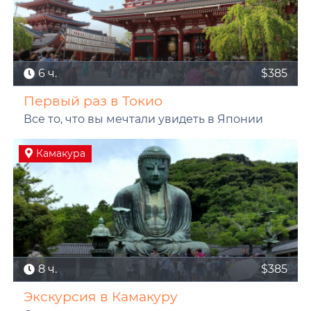
6 ч.
$385
Первый раз в Токио
Все то, что вы мечтали увидеть в Японии
Камакура
8 ч.
$385
Экскурсия в Камакуру