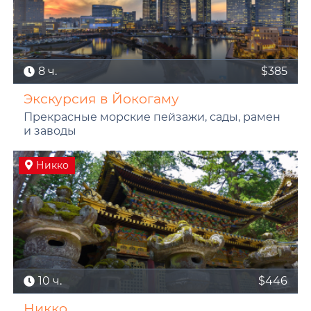
8 ч.
$385
Экскурсия в Йокогаму
Прекрасные морские пейзажи, сады, рамен
и заводы
Никко
10 ч.
$446
Никко