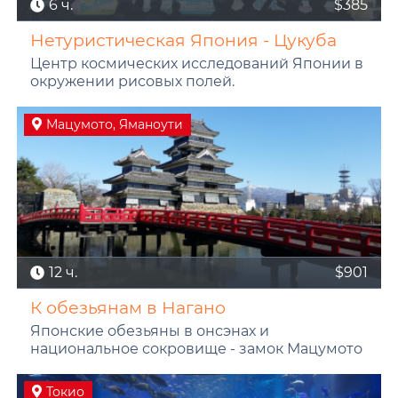
6 ч.
$385
Нетуристическая Япония - Цукуба
Центр космических исследований Японии в
окружении рисовых полей.
Мацумото, Яманоути
12 ч.
$901
К обезьянам в Нагано
Японские обезьяны в онсэнах и
национальное сокровище - замок Мацумото
Токио