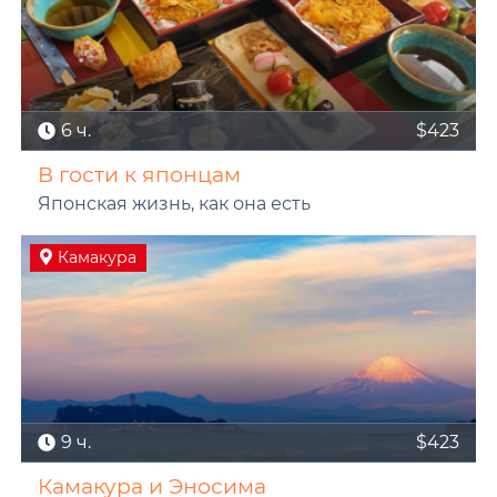
6 ч.
$423
В гости к японцам
Японская жизнь, как она есть
Камакура
9 ч.
$423
Камакура и Эносима