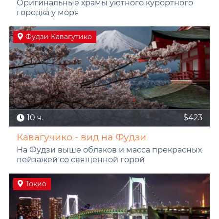
Оригинальные храмы уютного курортного
городка у моря
Фудзи-Кавагутико
10 ч.
$423
Кавагучико - вид на Фудзи
На Фудзи выше облаков и масса прекрасных
пейзажей со священной горой
Токио