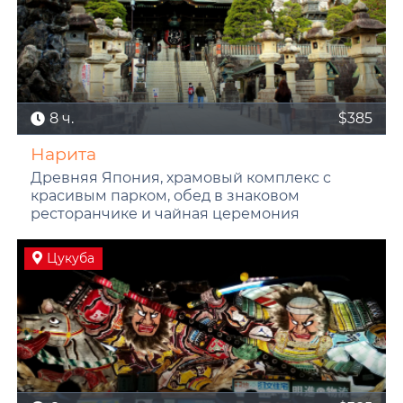
8 ч.
$385
Нарита
Древняя Япония, храмовый комплекс с
красивым парком, обед в знаковом
ресторанчике и чайная церемония
Цукуба