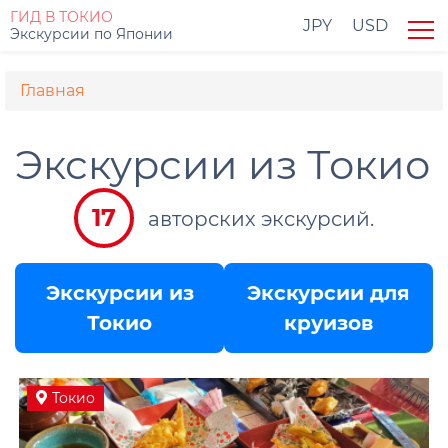
Перейти
ГИД В ТОКИО
JPY
USD
Экскурсии по Японии
к
Вы
основному
Главная
содержанию
здесь
Экскурсии из Токио
17
авторских экскурсий.
Экскурсии из
Экскурсии для
Токио
круизов
Токио