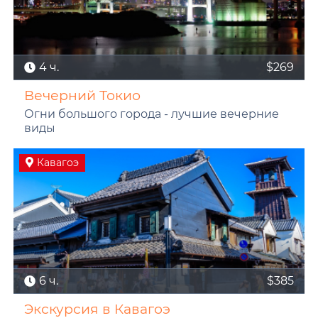
4 ч.
$269
Вечерний Токио
Огни большого города - лучшие вечерние
виды
Кавагоэ
6 ч.
$385
Экскурсия в Кавагоэ