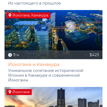
Из настоящего в прошлое
Йокогама, Камакура
9 ч.
$423
Йокогама и Камакура
Уникальное сочетание исторической
Японии в Камакуре и современной
Йокогамы
Йокогама