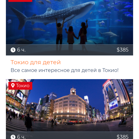
6 ч.
$385
Токио для детей
Все самое интересное для детей в Токио!
Токио
6 ч.
$385