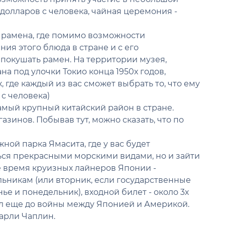
 долларов с человека, чайная церемония -
 рамена, где помимо возможности
ия этого блюда в стране и с его
 покушать рамен. На территории музея,
на под улочки Токио конца 1950х годов,
где каждый из вас сможет выбрать то, что ему
 с человека)
самый крупный китайский район в стране.
азинов. Побывав тут, можно сказать, что по
ой парка Ямасита, где у вас будет
ься прекрасными морскими видами, но и зайти
е время круизных лайнеров Японии -
ьникам (или вторник, если государственные
е и понедельник), входной билет - около 3х
ал еще до войны между Японией и Америкой.
Чарли Чаплин.