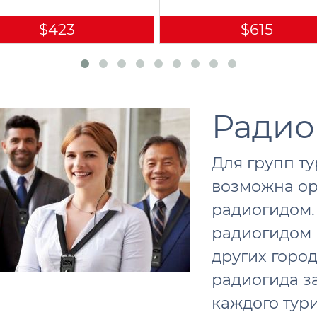
$423
$615
Радио
Для групп ту
возможна ор
радиогидом.
радиогидом 
других горо
радиогида з
каждого тур