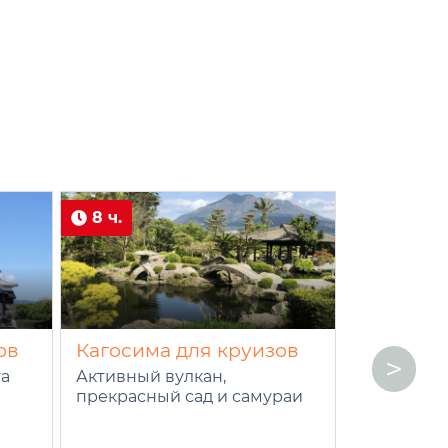
8 ч.
8 ч.
ов
Кагосима для круизов
Саката д
>
та
Активный вулкан,
Город вкус
прекрасный сад и самураи
священны