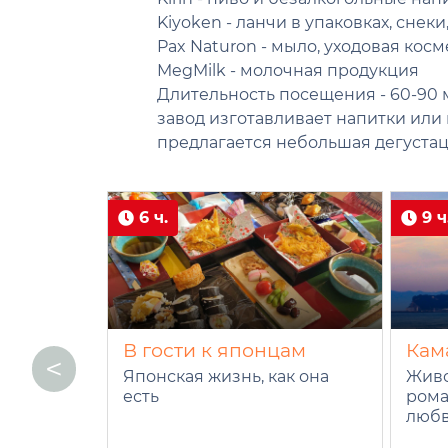
Kiyoken - ланчи в упаковках, снек
Pax Naturon - мыло, уходовая косм
MegMilk - молочная продукция
Длительность посещения - 60-90 
завод изготавливает напитки или
предлагается небольшая дегустац
6 ч.
9 ч
В гости к японцам
Кам
<
Японская жизнь, как она
Живо
есть
рома
люб