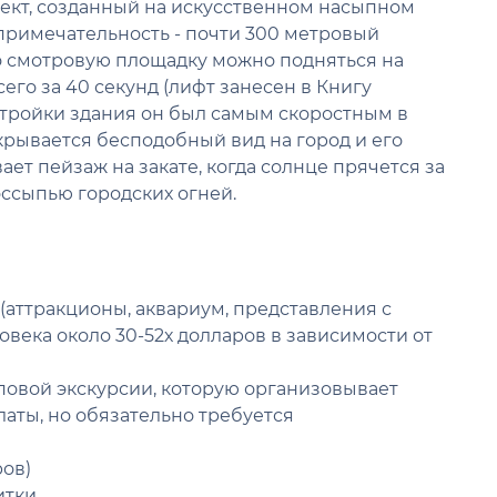
ект, созданный на искусственном насыпном
опримечательность - почти 300 метровый
о смотровую площадку можно подняться на
го за 40 секунд (лифт занесен в Книгу
стройки здания он был самым скоростным в
крывается бесподобный вид на город и его
ет пейзаж на закате, когда солнце прячется за
оссыпью городских огней.
(аттракционы, аквариум, представления с
века около 30-52х долларов в зависимости от
пповой экскурсии, которую организовывает
латы, но обязательно требуется
ров)
итки