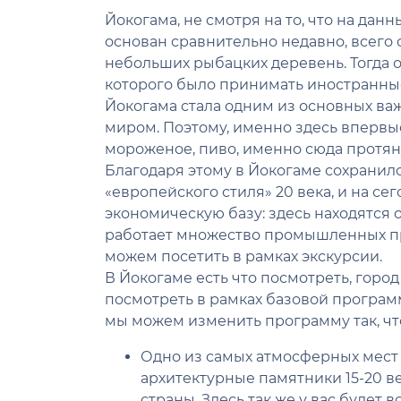
Йокогама, не смотря на то, что на да
основан сравнительно недавно, всего 
небольших рыбацких деревень. Тогда о
которого было принимать иностранные
Йокогама стала одним из основных ва
миром. Поэтому, именно здесь впервые
мороженое, пиво, именно сюда протян
Благодаря этому в Йокогаме сохранил
«европейского стиля» 20 века, и на 
экономическую базу: здесь находятся
работает множество промышленных пр
можем посетить в рамках экскурсии.
В Йокогаме есть что посмотреть, город
посмотреть в рамках базовой программ
мы можем изменить программу так, чт
Одно из самых атмосферных мест 
архитектурные памятники 15‐20 в
страны. Здесь так же у вас будет