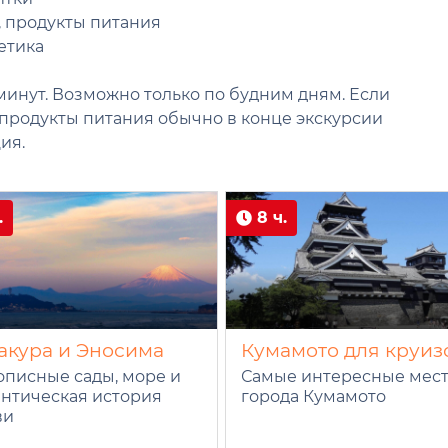
и, продукты питания
етика
минут. Возможно только по будним дням. Если
 продукты питания обычно в конце экскурсии
ия.
.
8 ч.
акура и Эносима
Кумамото для круиз
писные сады, море и
Самые интересные мес
нтическая история
города Кумамото
ви