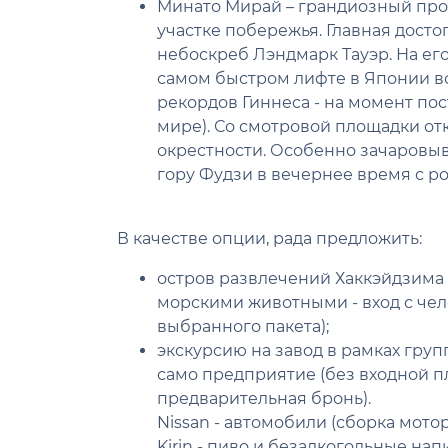
Минато Мирай – грандиозный про
участке побережья. Главная дост
небоскреб Лэндмарк Тауэр. На ег
самом быстром лифте в Японии все
рекордов Гиннеса - на момент по
мире). Со смотровой площадки от
окрестности. Особенно зачаровыва
гору Фудзи в вечернее время с р
В качестве опции, рада предложить:
остров развлечений Хаккэйдзима 
морскими животными - вход с чело
выбранного пакета);
экскурсию на завод в рамках гру
само предприятие (без входной п
предварительная бронь).
Nissan - автомобили (сборка мото
Kirin - пиво и безалкогольные нап