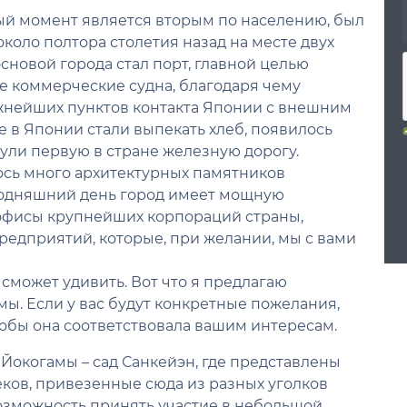
нный момент является вторым по населению, был
около полтора столетия назад на месте двух
сновой города стал порт, главной целью
 коммерческие судна, благодаря чему
жнейших пунктов контакта Японии с внешним
 в Японии стали выпекать хлеб, появилось
ули первую в стране железную дорогу.
ось много архитектурных памятников
сегодняшний день город имеет мощную
 офисы крупнейших корпораций страны,
едприятий, которые, при желании, мы с вами
 сможет удивить. Вот что я предлагаю
ы. Если у вас будут конкретные пожелания,
обы она соответствовала вашим интересам.
Йокогамы – сад Санкейэн, где представлены
еков, привезенные сюда из разных уголков
 возможность принять участие в небольшой