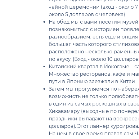
чайной церемонии (вход - около 7
около 5 долларов с человека)
На обед мы с вами посетим музей
познакомиться с историей появлен
разнообразием, есть еще и опция
большая часть которого стилизова
расположено несколько раменных, 
по вкусу. (Вход - около 10 долларов
Китайский квартал в Йокогаме – 
Множество ресторанов, кафе и маг
пути в Японию заезжали в Китай
Затем мы прогуляемся по набережн
возможноть не только полюбоват
в один из самых роскошных в сво
Хикавамару (выходные по понедел
праздники выпадают на воскресень
долларов). Этот лайнер курсиров
На нем в свое время плавал сам 